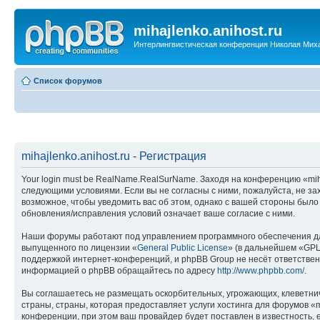
mihajlenko.anihost.ru
Интерлингвистическая конференция Николая Мих
Список форумов
mihajlenko.anihost.ru - Регистрация
Your login must be RealName.RealSurName. Заходя на конференцию «mihajl
следующими условиями. Если вы не согласны с ними, пожалуйста, не зах
возможное, чтобы уведомить вас об этом, однако с вашей стороны было
обновления/исправления условий означает ваше согласие с ними.
Наши форумы работают под управлением программного обеспечения дл
выпущенного по лицензии «
General Public License
» (в дальнейшем «GPL
поддержкой интернет-конференций, и phpBB Group не несёт ответствен
информацией о phpBB обращайтесь по адресу
http://www.phpbb.com/
.
Вы соглашаетесь не размещать оскорбительных, угрожающих, клеветни
страны, страны, которая предоставляет услуги хостинга для форумов «
конференции, при этом ваш провайдер будет поставлен в известность, 