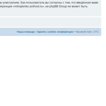
у усмотрению. Как пользователь вы согласны с тем, что введённая вами
ренции «mihajlenko.anihost.ru», ни phpBB Group не может быть
Наша команда
•
Удалить cookies конференции
• Часовой пояс: UTC