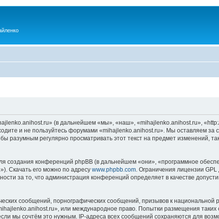
айленко
enko.anihost.ru» (в дальнейшем «мы», «наш», «mihajlenko.anihost.ru», «http:/
одите и не пользуйтесь форумами «mihajlenko.anihost.ru». Мы оставляем за 
 бы разумным регулярно просматривать этот текст на предмет изменений, так
я создания конференций phpBB (в дальнейшем «они», «программное обеспе
»). Скачать его можно по адресу
www.phpbb.com
. Ограничения лицензии GPL 
ности за то, что администрация конференций определяет в качестве допусти
ческих сообщений, порнографических сообщений, призывов к национальной р
mihajlenko.anihost.ru», или международное право. Попытки размещения таки
если мы сочтём это нужным. IP-адреса всех сообщений сохраняются для возм