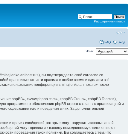
Расширенный поиск
FAQ
Вход
Язык:
/mihajlenko.anihost.ru»), вы подтверждаете своё согласие со
собой право изменять эти правила в любое время и сделаем всё
 как использование конференции «mihajlenko.anihost.ru» после
чение phpBB», «www.phpbb.com», «phpBB Group», «phpBB Teams»),
для программного обеспечения phpBB строго связаны с организацией и
мого содержания и/или поведения в них. За дополнительной
озни и прочих сообщений, которые могут нарушить законы вашей
х сообщений могут привести к вашему немедленному отключению от
ожности проведения такой политики. Вы соглашаетесь с тем, что