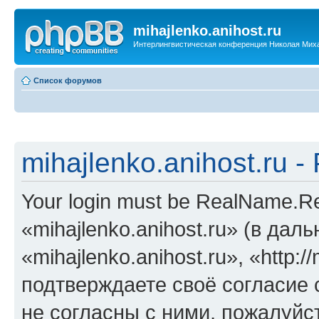
mihajlenko.anihost.ru
Интерлингвистическая конференция Николая Мих
Список форумов
mihajlenko.anihost.ru 
Your login must be RealName.
«mihajlenko.anihost.ru» (в да
«mihajlenko.anihost.ru», «http://
подтверждаете своё согласие
не согласны с ними, пожалуйст