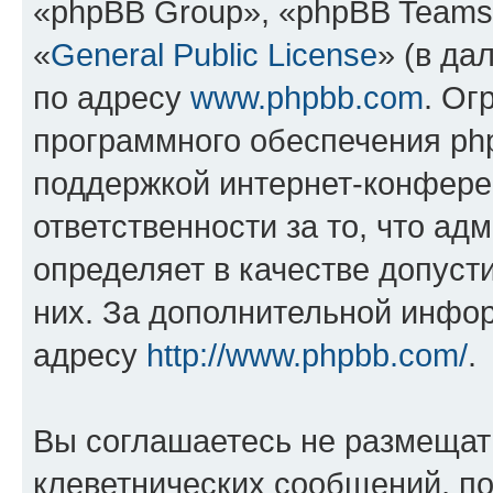
«phpBB Group», «phpBB Teams
«
General Public License
» (в да
по адресу
www.phpbb.com
. Ог
программного обеспечения php
поддержкой интернет-конферен
ответственности за то, что а
определяет в качестве допуст
них. За дополнительной инфо
адресу
http://www.phpbb.com/
.
Вы соглашаетесь не размещат
клеветнических сообщений, п