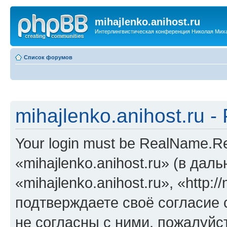
mihajlenko.anihost.ru
Интерлингвистическая конференция Николая Мих
Список форумов
mihajlenko.anihost.ru 
Your login must be RealName.
«mihajlenko.anihost.ru» (в да
«mihajlenko.anihost.ru», «http://
подтверждаете своё согласие
не согласны с ними, пожалуйст