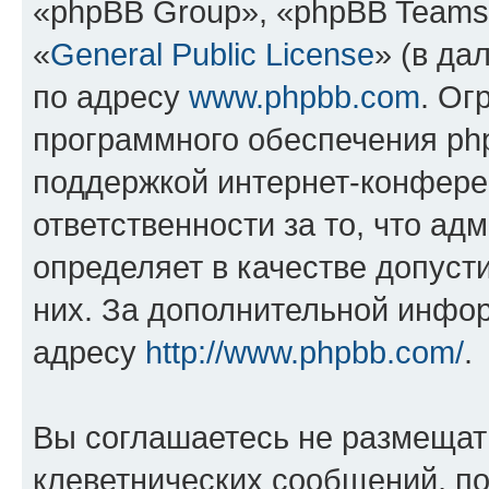
«phpBB Group», «phpBB Teams
«
General Public License
» (в да
по адресу
www.phpbb.com
. Ог
программного обеспечения php
поддержкой интернет-конферен
ответственности за то, что а
определяет в качестве допуст
них. За дополнительной инфо
адресу
http://www.phpbb.com/
.
Вы соглашаетесь не размещат
клеветнических сообщений, п