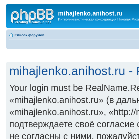
mihajlenko.anihost.ru
Интерлингвистическая конференция Николая Мих
Список форумов
mihajlenko.anihost.ru 
Your login must be RealName.
«mihajlenko.anihost.ru» (в да
«mihajlenko.anihost.ru», «http://
подтверждаете своё согласие
не согласны с ними, пожалуйст