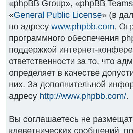
«phpBB Group», «phpBB Teams
«
General Public License
» (в да
по адресу
www.phpbb.com
. Ог
программного обеспечения php
поддержкой интернет-конферен
ответственности за то, что а
определяет в качестве допуст
них. За дополнительной инфо
адресу
http://www.phpbb.com/
.
Вы соглашаетесь не размещат
клеветнических сообщений, п