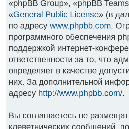
«phpBB Group», «phpBB Teams
«
General Public License
» (в да
по адресу
www.phpbb.com
. Ог
программного обеспечения php
поддержкой интернет-конферен
ответственности за то, что а
определяет в качестве допуст
них. За дополнительной инфо
адресу
http://www.phpbb.com/
.
Вы соглашаетесь не размещат
клеветнических сообщений, п