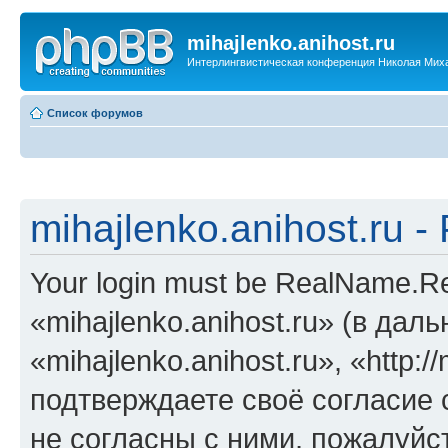
mihajlenko.anihost.ru
Интерлингвистическая конференция Николая Мих
Список форумов
mihajlenko.anihost.ru 
Your login must be RealName.
«mihajlenko.anihost.ru» (в да
«mihajlenko.anihost.ru», «http://
подтверждаете своё согласие
не согласны с ними, пожалуйст