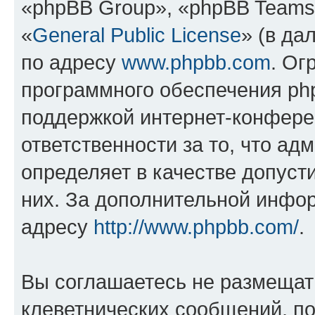
«phpBB Group», «phpBB Teams
«
General Public License
» (в да
по адресу
www.phpbb.com
. Ог
программного обеспечения php
поддержкой интернет-конферен
ответственности за то, что а
определяет в качестве допуст
них. За дополнительной инфо
адресу
http://www.phpbb.com/
.
Вы соглашаетесь не размещат
клеветнических сообщений, п