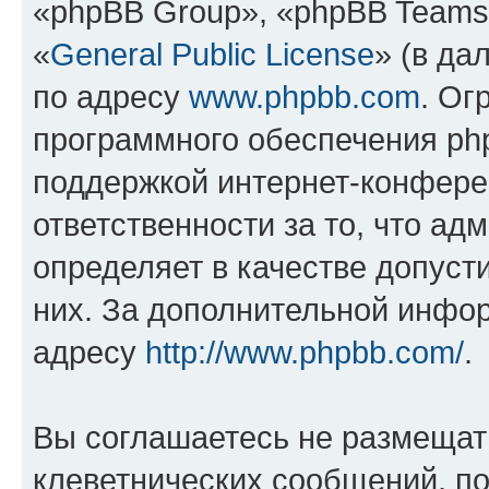
«phpBB Group», «phpBB Teams
«
General Public License
» (в да
по адресу
www.phpbb.com
. Ог
программного обеспечения php
поддержкой интернет-конферен
ответственности за то, что а
определяет в качестве допуст
них. За дополнительной инфо
адресу
http://www.phpbb.com/
.
Вы соглашаетесь не размещат
клеветнических сообщений, п