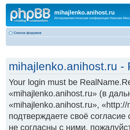
mihajlenko.anihost.ru
Интерлингвистическая конференция Николая Мих
Список форумов
mihajlenko.anihost.ru 
Your login must be RealName.
«mihajlenko.anihost.ru» (в да
«mihajlenko.anihost.ru», «http://
подтверждаете своё согласие
не согласны с ними, пожалуйст