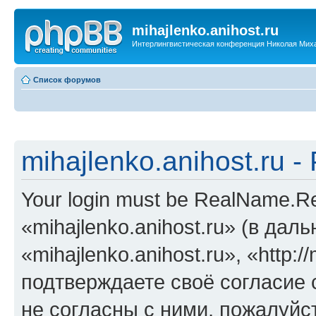
mihajlenko.anihost.ru
Интерлингвистическая конференция Николая Мих
Список форумов
mihajlenko.anihost.ru 
Your login must be RealName.
«mihajlenko.anihost.ru» (в да
«mihajlenko.anihost.ru», «http://
подтверждаете своё согласие
не согласны с ними, пожалуйст