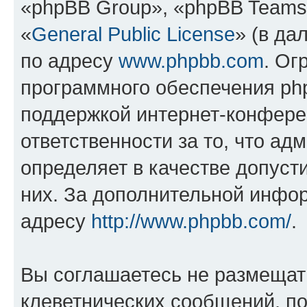
«phpBB Group», «phpBB Teams
«
General Public License
» (в да
по адресу
www.phpbb.com
. Ог
программного обеспечения php
поддержкой интернет-конферен
ответственности за то, что а
определяет в качестве допуст
них. За дополнительной инфо
адресу
http://www.phpbb.com/
.
Вы соглашаетесь не размещат
клеветнических сообщений, п