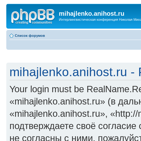
mihajlenko.anihost.ru
Интерлингвистическая конференция Николая Мих
Список форумов
mihajlenko.anihost.ru 
Your login must be RealName.
«mihajlenko.anihost.ru» (в да
«mihajlenko.anihost.ru», «http://
подтверждаете своё согласие
не согласны с ними, пожалуйст