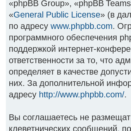
«phpBB Group», «phpBB Teams
«
General Public License
» (в да
по адресу
www.phpbb.com
. Ог
программного обеспечения php
поддержкой интернет-конферен
ответственности за то, что а
определяет в качестве допуст
них. За дополнительной инфо
адресу
http://www.phpbb.com/
.
Вы соглашаетесь не размещат
клеветнических сообщений, п