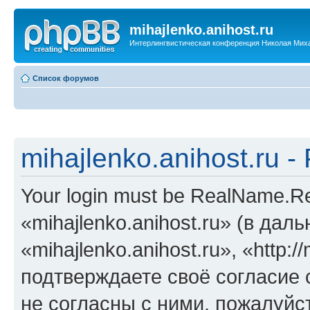
mihajlenko.anihost.ru
Интерлингвистическая конференция Николая Мих
Список форумов
mihajlenko.anihost.ru 
Your login must be RealName.
«mihajlenko.anihost.ru» (в да
«mihajlenko.anihost.ru», «http://
подтверждаете своё согласие
не согласны с ними, пожалуйст