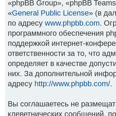
«phpBB Group», «phpBB Teams
«
General Public License
» (в да
по адресу
www.phpbb.com
. Ог
программного обеспечения php
поддержкой интернет-конферен
ответственности за то, что а
определяет в качестве допуст
них. За дополнительной инфо
адресу
http://www.phpbb.com/
.
Вы соглашаетесь не размещат
клеветнических сообщений, п