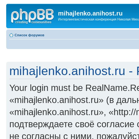
mihajlenko.anihost.ru
Интерлингвистическая конференция Николая Мих
Список форумов
mihajlenko.anihost.ru 
Your login must be RealName.
«mihajlenko.anihost.ru» (в да
«mihajlenko.anihost.ru», «http://
подтверждаете своё согласие
не согласны с ними, пожалуйст