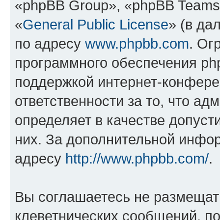
«phpBB Group», «phpBB Teams
«
General Public License
» (в да
по адресу
www.phpbb.com
. Ог
программного обеспечения php
поддержкой интернет-конферен
ответственности за то, что а
определяет в качестве допуст
них. За дополнительной инфо
адресу
http://www.phpbb.com/
.
Вы соглашаетесь не размещат
клеветнических сообщений, п