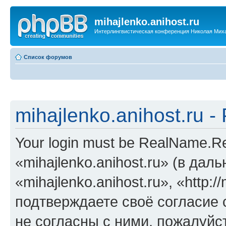
mihajlenko.anihost.ru
Интерлингвистическая конференция Николая Мих
Список форумов
mihajlenko.anihost.ru 
Your login must be RealName.
«mihajlenko.anihost.ru» (в да
«mihajlenko.anihost.ru», «http://
подтверждаете своё согласие
не согласны с ними, пожалуйст