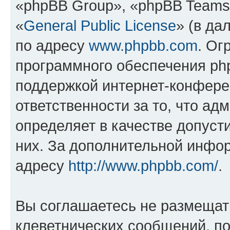
«phpBB Group», «phpBB Teams
«
General Public License
» (в да
по адресу
www.phpbb.com
. Ог
программного обеспечения php
поддержкой интернет-конферен
ответственности за то, что а
определяет в качестве допуст
них. За дополнительной инфо
адресу
http://www.phpbb.com/
.
Вы соглашаетесь не размещат
клеветнических сообщений, п