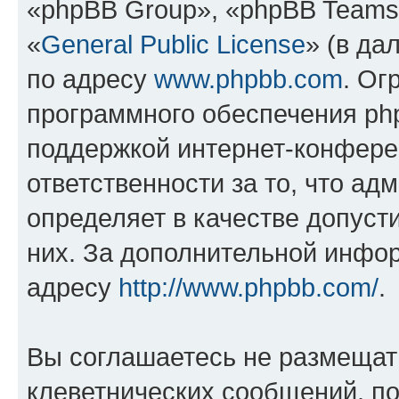
«phpBB Group», «phpBB Teams
«
General Public License
» (в да
по адресу
www.phpbb.com
. Ог
программного обеспечения php
поддержкой интернет-конферен
ответственности за то, что а
определяет в качестве допуст
них. За дополнительной инфо
адресу
http://www.phpbb.com/
.
Вы соглашаетесь не размещат
клеветнических сообщений, п