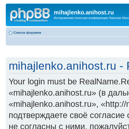
mihajlenko.anihost.ru
Интерлингвистическая конференция Николая Мих
Список форумов
mihajlenko.anihost.ru 
Your login must be RealName.
«mihajlenko.anihost.ru» (в да
«mihajlenko.anihost.ru», «http://
подтверждаете своё согласие
не согласны с ними, пожалуйст