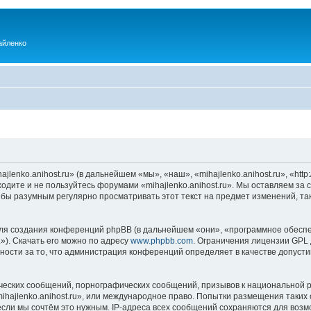
айленко
enko.anihost.ru» (в дальнейшем «мы», «наш», «mihajlenko.anihost.ru», «http:/
одите и не пользуйтесь форумами «mihajlenko.anihost.ru». Мы оставляем за 
 бы разумным регулярно просматривать этот текст на предмет изменений, так
я создания конференций phpBB (в дальнейшем «они», «программное обеспе
»). Скачать его можно по адресу
www.phpbb.com
. Ограничения лицензии GPL 
ности за то, что администрация конференций определяет в качестве допусти
ческих сообщений, порнографических сообщений, призывов к национальной р
mihajlenko.anihost.ru», или международное право. Попытки размещения таки
если мы сочтём это нужным. IP-адреса всех сообщений сохраняются для возм