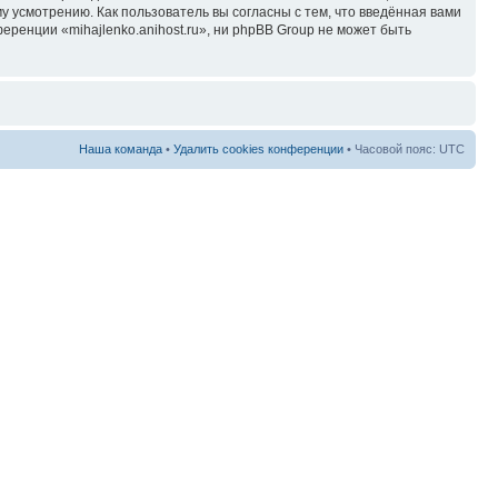
у усмотрению. Как пользователь вы согласны с тем, что введённая вами
ренции «mihajlenko.anihost.ru», ни phpBB Group не может быть
Наша команда
•
Удалить cookies конференции
• Часовой пояс: UTC