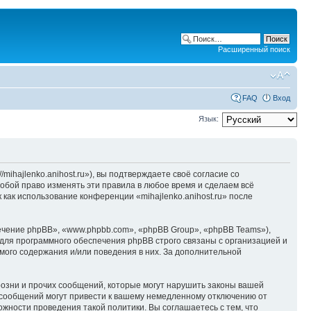
Расширенный поиск
FAQ
Вход
Язык:
/mihajlenko.anihost.ru»), вы подтверждаете своё согласие со
собой право изменять эти правила в любое время и сделаем всё
 как использование конференции «mihajlenko.anihost.ru» после
чение phpBB», «www.phpbb.com», «phpBB Group», «phpBB Teams»),
для программного обеспечения phpBB строго связаны с организацией и
мого содержания и/или поведения в них. За дополнительной
озни и прочих сообщений, которые могут нарушить законы вашей
х сообщений могут привести к вашему немедленному отключению от
ожности проведения такой политики. Вы соглашаетесь с тем, что