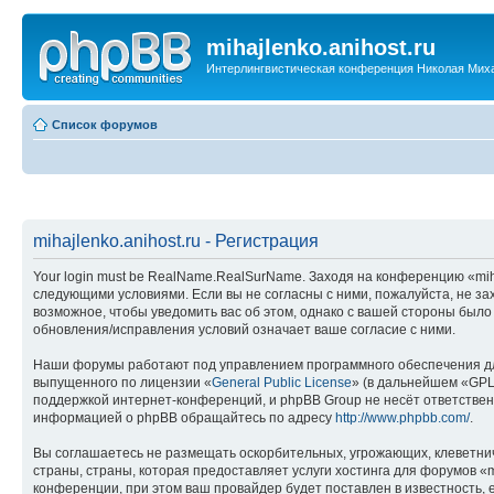
mihajlenko.anihost.ru
Интерлингвистическая конференция Николая Мих
Список форумов
mihajlenko.anihost.ru - Регистрация
Your login must be RealName.RealSurName. Заходя на конференцию «mihajl
следующими условиями. Если вы не согласны с ними, пожалуйста, не зах
возможное, чтобы уведомить вас об этом, однако с вашей стороны было
обновления/исправления условий означает ваше согласие с ними.
Наши форумы работают под управлением программного обеспечения дл
выпущенного по лицензии «
General Public License
» (в дальнейшем «GPL
поддержкой интернет-конференций, и phpBB Group не несёт ответствен
информацией о phpBB обращайтесь по адресу
http://www.phpbb.com/
.
Вы соглашаетесь не размещать оскорбительных, угрожающих, клеветни
страны, страны, которая предоставляет услуги хостинга для форумов «
конференции, при этом ваш провайдер будет поставлен в известность, 