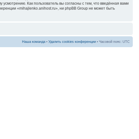
у усмотрению. Как пользователь вы согласны с тем, что введённая вами
ренции «mihajlenko.anihost.ru», ни phpBB Group не может быть
Наша команда
•
Удалить cookies конференции
• Часовой пояс: UTC