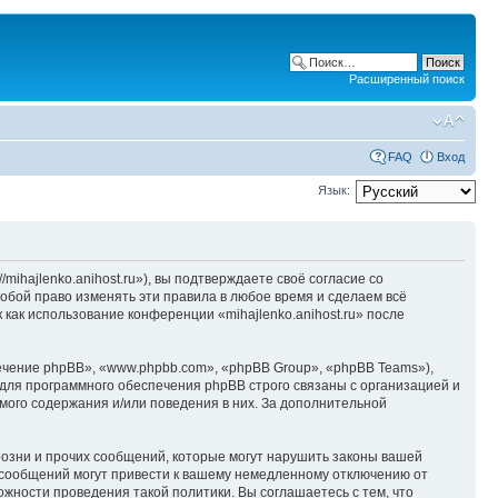
Расширенный поиск
FAQ
Вход
Язык:
/mihajlenko.anihost.ru»), вы подтверждаете своё согласие со
собой право изменять эти правила в любое время и сделаем всё
 как использование конференции «mihajlenko.anihost.ru» после
чение phpBB», «www.phpbb.com», «phpBB Group», «phpBB Teams»),
для программного обеспечения phpBB строго связаны с организацией и
мого содержания и/или поведения в них. За дополнительной
озни и прочих сообщений, которые могут нарушить законы вашей
х сообщений могут привести к вашему немедленному отключению от
ожности проведения такой политики. Вы соглашаетесь с тем, что