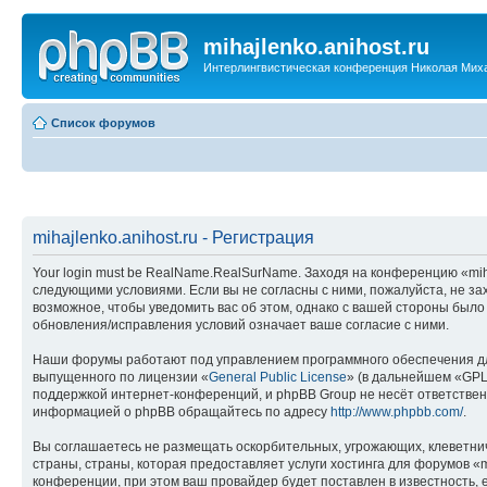
mihajlenko.anihost.ru
Интерлингвистическая конференция Николая Мих
Список форумов
mihajlenko.anihost.ru - Регистрация
Your login must be RealName.RealSurName. Заходя на конференцию «mihajl
следующими условиями. Если вы не согласны с ними, пожалуйста, не зах
возможное, чтобы уведомить вас об этом, однако с вашей стороны было
обновления/исправления условий означает ваше согласие с ними.
Наши форумы работают под управлением программного обеспечения дл
выпущенного по лицензии «
General Public License
» (в дальнейшем «GPL
поддержкой интернет-конференций, и phpBB Group не несёт ответствен
информацией о phpBB обращайтесь по адресу
http://www.phpbb.com/
.
Вы соглашаетесь не размещать оскорбительных, угрожающих, клеветни
страны, страны, которая предоставляет услуги хостинга для форумов «
конференции, при этом ваш провайдер будет поставлен в известность, 