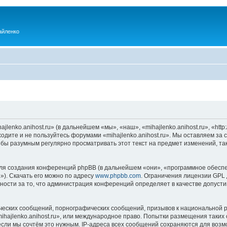
айленко
enko.anihost.ru» (в дальнейшем «мы», «наш», «mihajlenko.anihost.ru», «http:/
одите и не пользуйтесь форумами «mihajlenko.anihost.ru». Мы оставляем за 
 бы разумным регулярно просматривать этот текст на предмет изменений, так
я создания конференций phpBB (в дальнейшем «они», «программное обеспе
»). Скачать его можно по адресу
www.phpbb.com
. Ограничения лицензии GPL 
ности за то, что администрация конференций определяет в качестве допусти
ческих сообщений, порнографических сообщений, призывов к национальной р
mihajlenko.anihost.ru», или международное право. Попытки размещения таки
если мы сочтём это нужным. IP-адреса всех сообщений сохраняются для возм