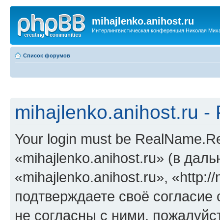
mihajlenko.anihost.ru
Интерлингвистическая конференция Николая Мих
Список форумов
mihajlenko.anihost.ru 
Your login must be RealName.
«mihajlenko.anihost.ru» (в да
«mihajlenko.anihost.ru», «http://
подтверждаете своё согласие
не согласны с ними, пожалуйст