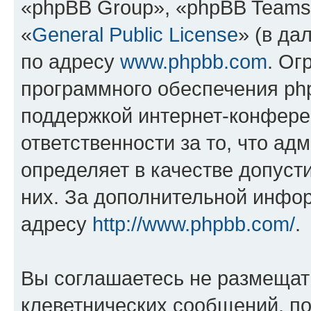
«phpBB Group», «phpBB Teams
«
General Public License
» (в да
по адресу
www.phpbb.com
. Ог
программного обеспечения php
поддержкой интернет-конферен
ответственности за то, что а
определяет в качестве допуст
них. За дополнительной инфо
адресу
http://www.phpbb.com/
.
Вы соглашаетесь не размещат
клеветнических сообщений, п