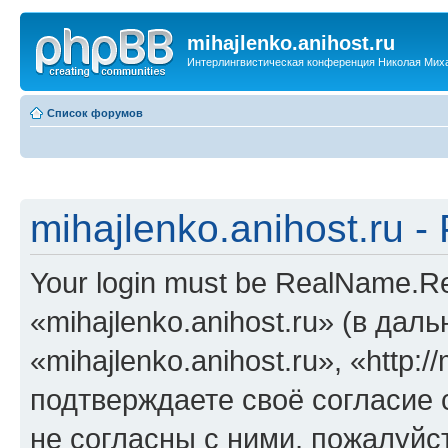
mihajlenko.anihost.ru
Интерлингвистическая конференция Николая Мих
Список форумов
mihajlenko.anihost.ru 
Your login must be RealName.
«mihajlenko.anihost.ru» (в да
«mihajlenko.anihost.ru», «http://
подтверждаете своё согласие
не согласны с ними, пожалуйст