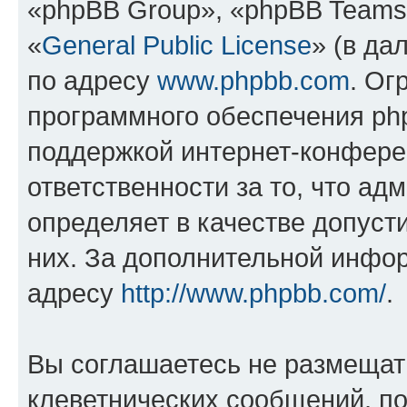
«phpBB Group», «phpBB Teams
«
General Public License
» (в да
по адресу
www.phpbb.com
. Ог
программного обеспечения php
поддержкой интернет-конферен
ответственности за то, что а
определяет в качестве допуст
них. За дополнительной инфо
адресу
http://www.phpbb.com/
.
Вы соглашаетесь не размещат
клеветнических сообщений, п