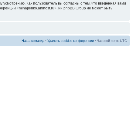
у усмотрению. Как пользователь вы согласны с тем, что введённая вами
ренции «mihajlenko.anihost.ru», ни phpBB Group не может быть
Наша команда
•
Удалить cookies конференции
• Часовой пояс: UTC