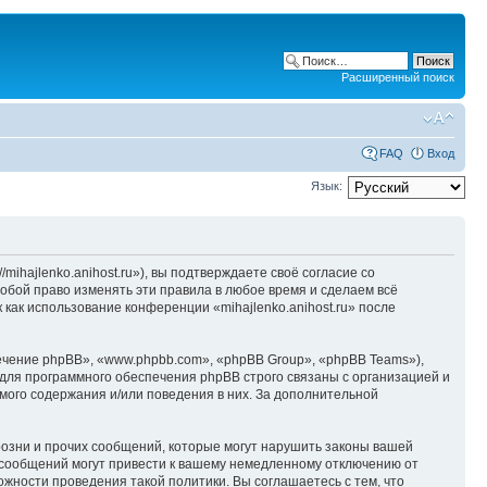
Расширенный поиск
FAQ
Вход
Язык:
/mihajlenko.anihost.ru»), вы подтверждаете своё согласие со
собой право изменять эти правила в любое время и сделаем всё
 как использование конференции «mihajlenko.anihost.ru» после
чение phpBB», «www.phpbb.com», «phpBB Group», «phpBB Teams»),
для программного обеспечения phpBB строго связаны с организацией и
мого содержания и/или поведения в них. За дополнительной
озни и прочих сообщений, которые могут нарушить законы вашей
х сообщений могут привести к вашему немедленному отключению от
ожности проведения такой политики. Вы соглашаетесь с тем, что