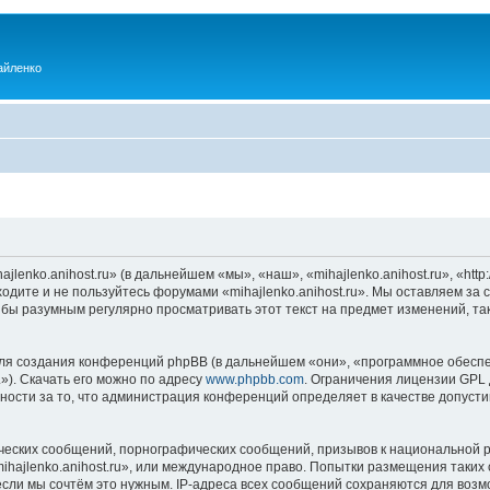
айленко
enko.anihost.ru» (в дальнейшем «мы», «наш», «mihajlenko.anihost.ru», «http:/
одите и не пользуйтесь форумами «mihajlenko.anihost.ru». Мы оставляем за 
 бы разумным регулярно просматривать этот текст на предмет изменений, так
я создания конференций phpBB (в дальнейшем «они», «программное обеспе
»). Скачать его можно по адресу
www.phpbb.com
. Ограничения лицензии GPL 
ности за то, что администрация конференций определяет в качестве допусти
ческих сообщений, порнографических сообщений, призывов к национальной р
mihajlenko.anihost.ru», или международное право. Попытки размещения таки
если мы сочтём это нужным. IP-адреса всех сообщений сохраняются для возм