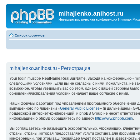
mihajlenko.anihost.ru
Интерлингвистическая конференция Николая Мих
Список форумов
mihajlenko.anihost.ru - Регистрация
Your login must be RealName.RealSurName. Заходя на конференцию «mihajl
следующими условиями. Если вы не согласны с ними, пожалуйста, не зах
возможное, чтобы уведомить вас об этом, однако с вашей стороны было
обновления/исправления условий означает ваше согласие с ними.
Наши форумы работают под управлением программного обеспечения дл
выпущенного по лицензии «
General Public License
» (в дальнейшем «GPL
поддержкой интернет-конференций, и phpBB Group не несёт ответствен
информацией о phpBB обращайтесь по адресу
http://www.phpbb.com/
.
Вы соглашаетесь не размещать оскорбительных, угрожающих, клеветни
страны, страны, которая предоставляет услуги хостинга для форумов «
конференции, при этом ваш провайдер будет поставлен в известность, 