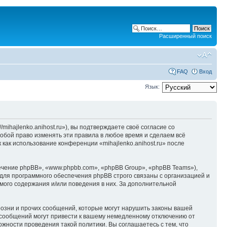
Расширенный поиск
FAQ
Вход
Язык:
/mihajlenko.anihost.ru»), вы подтверждаете своё согласие со
собой право изменять эти правила в любое время и сделаем всё
 как использование конференции «mihajlenko.anihost.ru» после
чение phpBB», «www.phpbb.com», «phpBB Group», «phpBB Teams»),
для программного обеспечения phpBB строго связаны с организацией и
мого содержания и/или поведения в них. За дополнительной
озни и прочих сообщений, которые могут нарушить законы вашей
х сообщений могут привести к вашему немедленному отключению от
ожности проведения такой политики. Вы соглашаетесь с тем, что