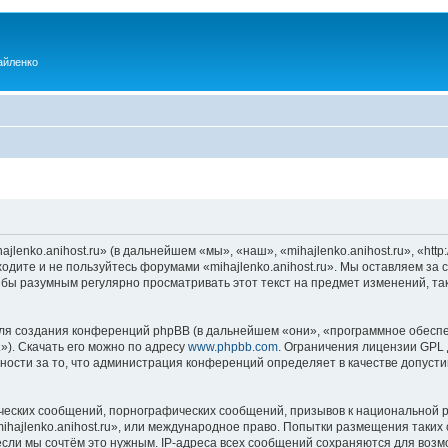
айленко
enko.anihost.ru» (в дальнейшем «мы», «наш», «mihajlenko.anihost.ru», «http:/
одите и не пользуйтесь форумами «mihajlenko.anihost.ru». Мы оставляем за 
 бы разумным регулярно просматривать этот текст на предмет изменений, так
я создания конференций phpBB (в дальнейшем «они», «программное обеспе
»). Скачать его можно по адресу
www.phpbb.com
. Ограничения лицензии GPL 
ности за то, что администрация конференций определяет в качестве допусти
ческих сообщений, порнографических сообщений, призывов к национальной р
mihajlenko.anihost.ru», или международное право. Попытки размещения таки
если мы сочтём это нужным. IP-адреса всех сообщений сохраняются для возм