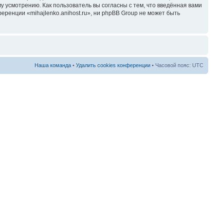
у усмотрению. Как пользователь вы согласны с тем, что введённая вами
ренции «mihajlenko.anihost.ru», ни phpBB Group не может быть
Наша команда
•
Удалить cookies конференции
• Часовой пояс: UTC