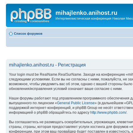
mihajlenko.anihost.ru
Интерлингвистическая конференция Николая Мих
Список форумов
mihajlenko.anihost.ru - Регистрация
Your login must be RealName.RealSurName. Заходя на конференцию «mihajl
следующими условиями. Если вы не согласны с ними, пожалуйста, не зах
возможное, чтобы уведомить вас об этом, однако с вашей стороны было
обновления/исправления условий означает ваше согласие с ними.
Наши форумы работают под управлением программного обеспечения дл
выпущенного по лицензии «
General Public License
» (в дальнейшем «GPL
поддержкой интернет-конференций, и phpBB Group не несёт ответствен
информацией о phpBB обращайтесь по адресу
http://www.phpbb.com/
.
Вы соглашаетесь не размещать оскорбительных, угрожающих, клеветни
страны, страны, которая предоставляет услуги хостинга для форумов «
конференции, при этом ваш провайдер будет поставлен в известность, 