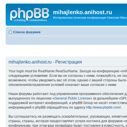
mihajlenko.anihost.ru
Интерлингвистическая конференция Николая Мих
Список форумов
mihajlenko.anihost.ru - Регистрация
Your login must be RealName.RealSurName. Заходя на конференцию «mihajl
следующими условиями. Если вы не согласны с ними, пожалуйста, не зах
возможное, чтобы уведомить вас об этом, однако с вашей стороны было
обновления/исправления условий означает ваше согласие с ними.
Наши форумы работают под управлением программного обеспечения дл
выпущенного по лицензии «
General Public License
» (в дальнейшем «GPL
поддержкой интернет-конференций, и phpBB Group не несёт ответствен
информацией о phpBB обращайтесь по адресу
http://www.phpbb.com/
.
Вы соглашаетесь не размещать оскорбительных, угрожающих, клеветни
страны, страны, которая предоставляет услуги хостинга для форумов «
конференции, при этом ваш провайдер будет поставлен в известность, 