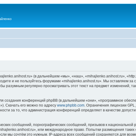
айленко
enko.anihost.ru» (в дальнейшем «мы», «наш», «mihajlenko.anihost.ru», «http:/
одите и не пользуйтесь форумами «mihajlenko.anihost.ru». Мы оставляем за 
 бы разумным регулярно просматривать этот текст на предмет изменений, так
я создания конференций phpBB (в дальнейшем «они», «программное обеспе
»). Скачать его можно по адресу
www.phpbb.com
. Ограничения лицензии GPL 
ности за то, что администрация конференций определяет в качестве допусти
ческих сообщений, порнографических сообщений, призывов к национальной р
mihajlenko.anihost.ru», или международное право. Попытки размещения таки
если мы сочтём это нужным. IP-адреса всех сообщений сохраняются для возм