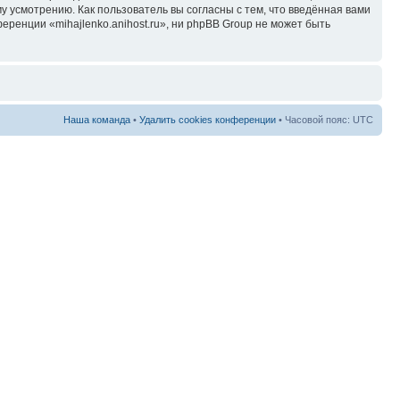
у усмотрению. Как пользователь вы согласны с тем, что введённая вами
ренции «mihajlenko.anihost.ru», ни phpBB Group не может быть
Наша команда
•
Удалить cookies конференции
• Часовой пояс: UTC