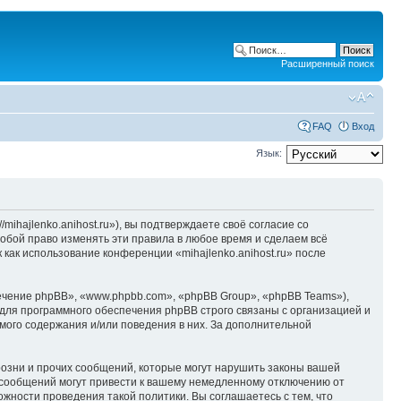
Расширенный поиск
FAQ
Вход
Язык:
/mihajlenko.anihost.ru»), вы подтверждаете своё согласие со
собой право изменять эти правила в любое время и сделаем всё
 как использование конференции «mihajlenko.anihost.ru» после
чение phpBB», «www.phpbb.com», «phpBB Group», «phpBB Teams»),
для программного обеспечения phpBB строго связаны с организацией и
мого содержания и/или поведения в них. За дополнительной
озни и прочих сообщений, которые могут нарушить законы вашей
х сообщений могут привести к вашему немедленному отключению от
ожности проведения такой политики. Вы соглашаетесь с тем, что