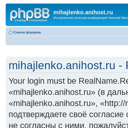
mihajlenko.anihost.ru
Интерлингвистическая конференция Николая Мих
Список форумов
mihajlenko.anihost.ru 
Your login must be RealName.
«mihajlenko.anihost.ru» (в да
«mihajlenko.anihost.ru», «http://
подтверждаете своё согласие
не согласны с ними, пожалуйст