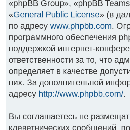
«phpBB Group», «phpBB Teams
«
General Public License
» (в да
по адресу
www.phpbb.com
. Ог
программного обеспечения php
поддержкой интернет-конферен
ответственности за то, что а
определяет в качестве допуст
них. За дополнительной инфо
адресу
http://www.phpbb.com/
.
Вы соглашаетесь не размещат
клеветнических сообщений, п