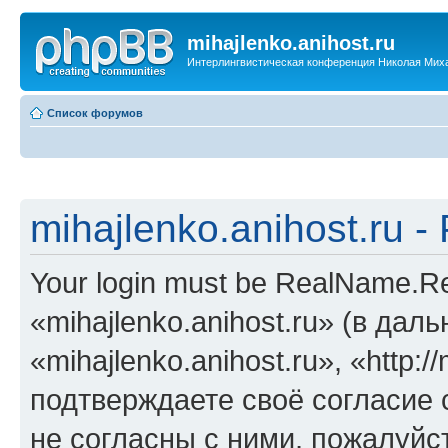
mihajlenko.anihost.ru
Интерлингвистическая конференция Николая Мих
Список форумов
mihajlenko.anihost.ru 
Your login must be RealName.
«mihajlenko.anihost.ru» (в да
«mihajlenko.anihost.ru», «http://
подтверждаете своё согласие
не согласны с ними, пожалуйст