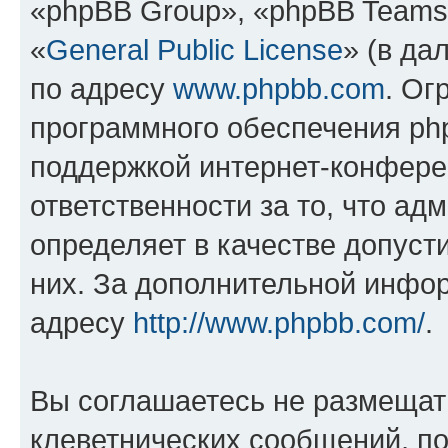
«phpBB Group», «phpBB Teams
«
General Public License
» (в да
по адресу
www.phpbb.com
. Ог
программного обеспечения php
поддержкой интернет-конферен
ответственности за то, что а
определяет в качестве допуст
них. За дополнительной инфо
адресу
http://www.phpbb.com/
.
Вы соглашаетесь не размещат
клеветнических сообщений, п