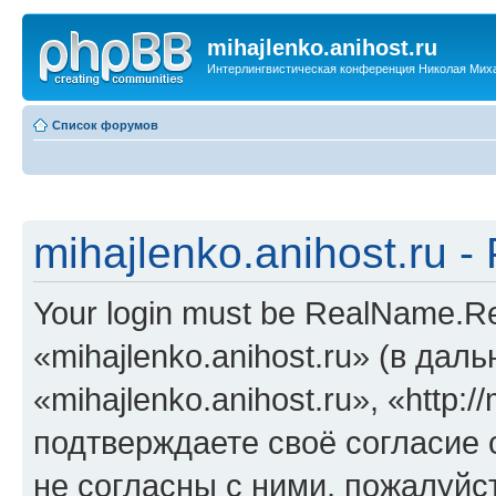
mihajlenko.anihost.ru
Интерлингвистическая конференция Николая Мих
Список форумов
mihajlenko.anihost.ru 
Your login must be RealName.
«mihajlenko.anihost.ru» (в да
«mihajlenko.anihost.ru», «http://
подтверждаете своё согласие
не согласны с ними, пожалуйст