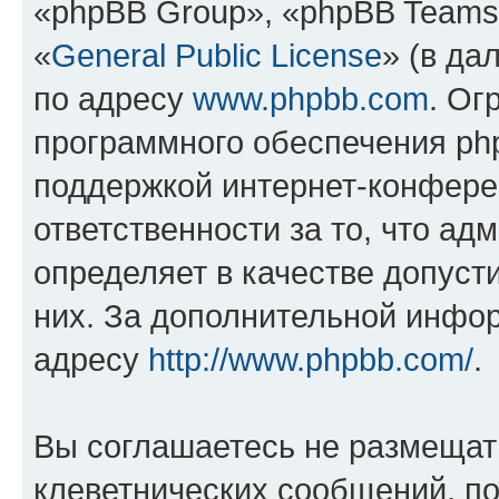
«phpBB Group», «phpBB Teams
«
General Public License
» (в да
по адресу
www.phpbb.com
. Ог
программного обеспечения php
поддержкой интернет-конферен
ответственности за то, что а
определяет в качестве допуст
них. За дополнительной инфо
адресу
http://www.phpbb.com/
.
Вы соглашаетесь не размещат
клеветнических сообщений, п