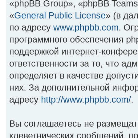
«phpBB Group», «phpBB Teams
«
General Public License
» (в да
по адресу
www.phpbb.com
. Ог
программного обеспечения php
поддержкой интернет-конферен
ответственности за то, что а
определяет в качестве допуст
них. За дополнительной инфо
адресу
http://www.phpbb.com/
.
Вы соглашаетесь не размещат
клеветнических сообщений, п