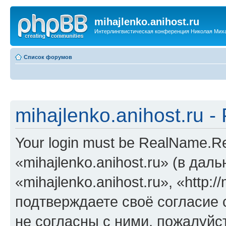
mihajlenko.anihost.ru
Интерлингвистическая конференция Николая Мих
Список форумов
mihajlenko.anihost.ru 
Your login must be RealName.
«mihajlenko.anihost.ru» (в да
«mihajlenko.anihost.ru», «http://
подтверждаете своё согласие
не согласны с ними, пожалуйст