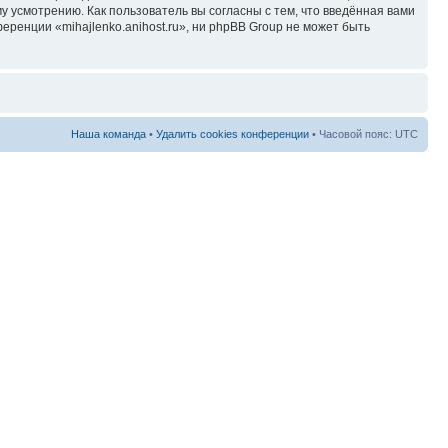
у усмотрению. Как пользователь вы согласны с тем, что введённая вами
ренции «mihajlenko.anihost.ru», ни phpBB Group не может быть
Наша команда
•
Удалить cookies конференции
• Часовой пояс: UTC