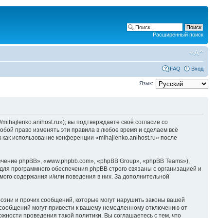
Расширенный поиск
FAQ
Вход
Язык:
/mihajlenko.anihost.ru»), вы подтверждаете своё согласие со
собой право изменять эти правила в любое время и сделаем всё
 как использование конференции «mihajlenko.anihost.ru» после
чение phpBB», «www.phpbb.com», «phpBB Group», «phpBB Teams»),
для программного обеспечения phpBB строго связаны с организацией и
мого содержания и/или поведения в них. За дополнительной
озни и прочих сообщений, которые могут нарушить законы вашей
х сообщений могут привести к вашему немедленному отключению от
ожности проведения такой политики. Вы соглашаетесь с тем, что