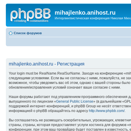
mihajlenko.anihost.ru
Интерлингвистическая конференция Николая Мих
Список форумов
mihajlenko.anihost.ru - Регистрация
Your login must be RealName.RealSurName. Заходя на конференцию «mihajl
следующими условиями. Если вы не согласны с ними, пожалуйста, не зах
возможное, чтобы уведомить вас об этом, однако с вашей стороны было
обновления/исправления условий означает ваше согласие с ними.
Наши форумы работают под управлением программного обеспечения дл
выпущенного по лицензии «
General Public License
» (в дальнейшем «GPL
поддержкой интернет-конференций, и phpBB Group не несёт ответствен
информацией о phpBB обращайтесь по адресу
http://www.phpbb.com/
.
Вы соглашаетесь не размещать оскорбительных, угрожающих, клеветни
страны, страны, которая предоставляет услуги хостинга для форумов «
конференции, при этом ваш провайдер будет поставлен в известность, 