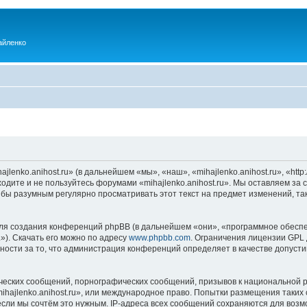
айленко
enko.anihost.ru» (в дальнейшем «мы», «наш», «mihajlenko.anihost.ru», «http:/
одите и не пользуйтесь форумами «mihajlenko.anihost.ru». Мы оставляем за 
 бы разумным регулярно просматривать этот текст на предмет изменений, так
я создания конференций phpBB (в дальнейшем «они», «программное обеспе
»). Скачать его можно по адресу
www.phpbb.com
. Ограничения лицензии GPL 
ности за то, что администрация конференций определяет в качестве допусти
ческих сообщений, порнографических сообщений, призывов к национальной р
mihajlenko.anihost.ru», или международное право. Попытки размещения таки
если мы сочтём это нужным. IP-адреса всех сообщений сохраняются для возм