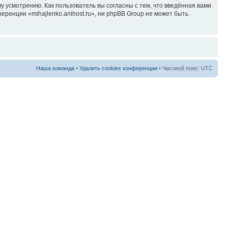
у усмотрению. Как пользователь вы согласны с тем, что введённая вами
ренции «mihajlenko.anihost.ru», ни phpBB Group не может быть
Наша команда
•
Удалить cookies конференции
• Часовой пояс: UTC