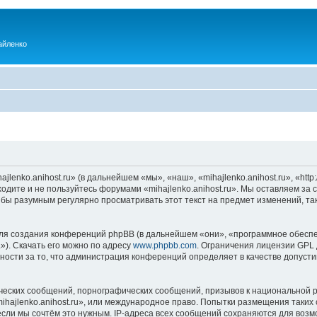
айленко
enko.anihost.ru» (в дальнейшем «мы», «наш», «mihajlenko.anihost.ru», «http:/
одите и не пользуйтесь форумами «mihajlenko.anihost.ru». Мы оставляем за 
 бы разумным регулярно просматривать этот текст на предмет изменений, так
я создания конференций phpBB (в дальнейшем «они», «программное обеспе
»). Скачать его можно по адресу
www.phpbb.com
. Ограничения лицензии GPL 
ности за то, что администрация конференций определяет в качестве допусти
ческих сообщений, порнографических сообщений, призывов к национальной р
mihajlenko.anihost.ru», или международное право. Попытки размещения таки
если мы сочтём это нужным. IP-адреса всех сообщений сохраняются для возм