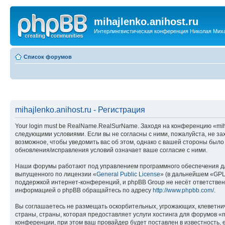
mihajlenko.anihost.ru
Интерлингвистическая конференция Николая Мих
Список форумов
mihajlenko.anihost.ru - Регистрация
Your login must be RealName.RealSurName. Заходя на конференцию «mihajl
следующими условиями. Если вы не согласны с ними, пожалуйста, не зах
возможное, чтобы уведомить вас об этом, однако с вашей стороны было
обновления/исправления условий означает ваше согласие с ними.
Наши форумы работают под управлением программного обеспечения дл
выпущенного по лицензии «
General Public License
» (в дальнейшем «GPL
поддержкой интернет-конференций, и phpBB Group не несёт ответствен
информацией о phpBB обращайтесь по адресу
http://www.phpbb.com/
.
Вы соглашаетесь не размещать оскорбительных, угрожающих, клеветни
страны, страны, которая предоставляет услуги хостинга для форумов «
конференции, при этом ваш провайдер будет поставлен в известность, 