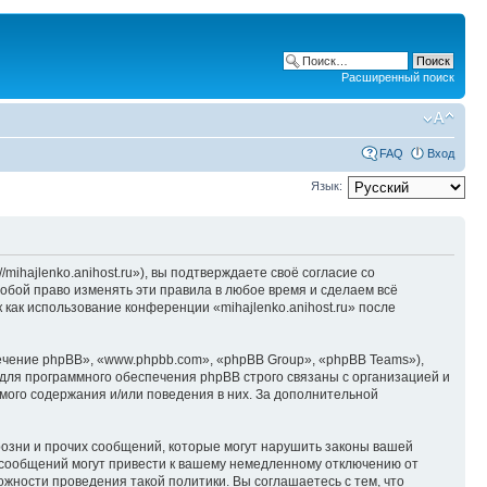
Расширенный поиск
FAQ
Вход
Язык:
/mihajlenko.anihost.ru»), вы подтверждаете своё согласие со
собой право изменять эти правила в любое время и сделаем всё
 как использование конференции «mihajlenko.anihost.ru» после
чение phpBB», «www.phpbb.com», «phpBB Group», «phpBB Teams»),
для программного обеспечения phpBB строго связаны с организацией и
мого содержания и/или поведения в них. За дополнительной
озни и прочих сообщений, которые могут нарушить законы вашей
х сообщений могут привести к вашему немедленному отключению от
ожности проведения такой политики. Вы соглашаетесь с тем, что