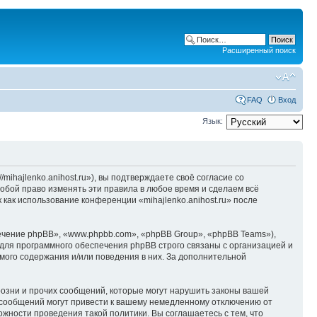
Расширенный поиск
FAQ
Вход
Язык:
/mihajlenko.anihost.ru»), вы подтверждаете своё согласие со
собой право изменять эти правила в любое время и сделаем всё
 как использование конференции «mihajlenko.anihost.ru» после
чение phpBB», «www.phpbb.com», «phpBB Group», «phpBB Teams»),
для программного обеспечения phpBB строго связаны с организацией и
мого содержания и/или поведения в них. За дополнительной
озни и прочих сообщений, которые могут нарушить законы вашей
х сообщений могут привести к вашему немедленному отключению от
ожности проведения такой политики. Вы соглашаетесь с тем, что