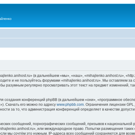
айленко
enko.anihost.ru» (в дальнейшем «мы», «наш», «mihajlenko.anihost.ru», «http:/
одите и не пользуйтесь форумами «mihajlenko.anihost.ru». Мы оставляем за 
 бы разумным регулярно просматривать этот текст на предмет изменений, так
я создания конференций phpBB (в дальнейшем «они», «программное обеспе
»). Скачать его можно по адресу
www.phpbb.com
. Ограничения лицензии GPL 
ности за то, что администрация конференций определяет в качестве допусти
ческих сообщений, порнографических сообщений, призывов к национальной р
mihajlenko.anihost.ru», или международное право. Попытки размещения таки
если мы сочтём это нужным. IP-адреса всех сообщений сохраняются для возм