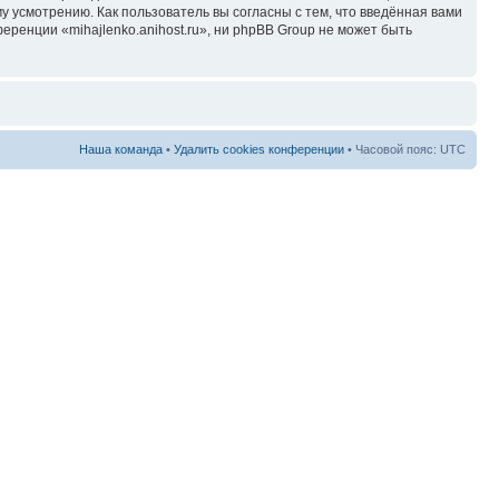
у усмотрению. Как пользователь вы согласны с тем, что введённая вами
ренции «mihajlenko.anihost.ru», ни phpBB Group не может быть
Наша команда
•
Удалить cookies конференции
• Часовой пояс: UTC