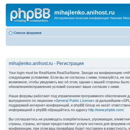
mihajlenko.anihost.ru
Интерлингвистическая конференция Николая Мих
Список форумов
mihajlenko.anihost.ru - Регистрация
Your login must be RealName.RealSurName. Заходя на конференцию «mihajl
следующими условиями. Если вы не согласны с ними, пожалуйста, не зах
возможное, чтобы уведомить вас об этом, однако с вашей стороны было
обновления/исправления условий означает ваше согласие с ними.
Наши форумы работают под управлением программного обеспечения дл
выпущенного по лицензии «
General Public License
» (в дальнейшем «GPL
поддержкой интернет-конференций, и phpBB Group не несёт ответствен
информацией о phpBB обращайтесь по адресу
http://www.phpbb.com/
.
Вы соглашаетесь не размещать оскорбительных, угрожающих, клеветни
страны, страны, которая предоставляет услуги хостинга для форумов «
конференции, при этом ваш провайдер будет поставлен в известность, 