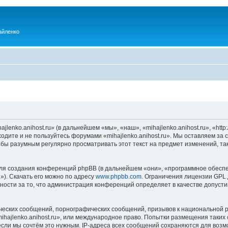
айленко
enko.anihost.ru» (в дальнейшем «мы», «наш», «mihajlenko.anihost.ru», «http:/
одите и не пользуйтесь форумами «mihajlenko.anihost.ru». Мы оставляем за 
 бы разумным регулярно просматривать этот текст на предмет изменений, так
я создания конференций phpBB (в дальнейшем «они», «программное обеспе
»). Скачать его можно по адресу
www.phpbb.com
. Ограничения лицензии GPL 
ности за то, что администрация конференций определяет в качестве допусти
ческих сообщений, порнографических сообщений, призывов к национальной р
mihajlenko.anihost.ru», или международное право. Попытки размещения таки
если мы сочтём это нужным. IP-адреса всех сообщений сохраняются для возм