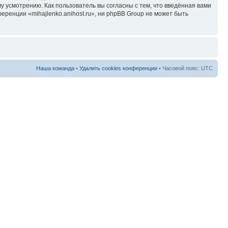
у усмотрению. Как пользователь вы согласны с тем, что введённая вами
ренции «mihajlenko.anihost.ru», ни phpBB Group не может быть
Наша команда
•
Удалить cookies конференции
• Часовой пояс: UTC