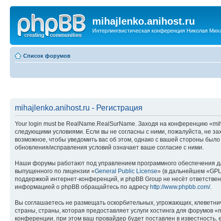
mihajlenko.anihost.ru
Интерлингвистическая конференция Николая Мих
Список форумов
mihajlenko.anihost.ru - Регистрация
Your login must be RealName.RealSurName. Заходя на конференцию «mihajl
следующими условиями. Если вы не согласны с ними, пожалуйста, не зах
возможное, чтобы уведомить вас об этом, однако с вашей стороны было
обновления/исправления условий означает ваше согласие с ними.
Наши форумы работают под управлением программного обеспечения дл
выпущенного по лицензии «
General Public License
» (в дальнейшем «GPL
поддержкой интернет-конференций, и phpBB Group не несёт ответствен
информацией о phpBB обращайтесь по адресу
http://www.phpbb.com/
.
Вы соглашаетесь не размещать оскорбительных, угрожающих, клеветни
страны, страны, которая предоставляет услуги хостинга для форумов «
конференции, при этом ваш провайдер будет поставлен в известность, 