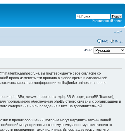
Расширенный поиск
FAQ
Вход
Язык:
/mihajlenko.anihost.ru»), вы подтверждаете своё согласие со
собой право изменять эти правила в любое время и сделаем всё
 как использование конференции «mihajlenko.anihost.ru» после
чение phpBB», «www.phpbb.com», «phpBB Group», «phpBB Teams»),
для программного обеспечения phpBB строго связаны с организацией и
мого содержания и/или поведения в них. За дополнительной
озни и прочих сообщений, которые могут нарушить законы вашей
х сообщений могут привести к вашему немедленному отключению от
ожности проведения такой политики. Вы соглашаетесь с тем, что