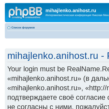
mihajlenko.anihost.ru
Интерлингвистическая конференция Николая Мих
Список форумов
mihajlenko.anihost.ru 
Your login must be RealName.
«mihajlenko.anihost.ru» (в да
«mihajlenko.anihost.ru», «http://
подтверждаете своё согласие
не согласны с ними, пожалуйст