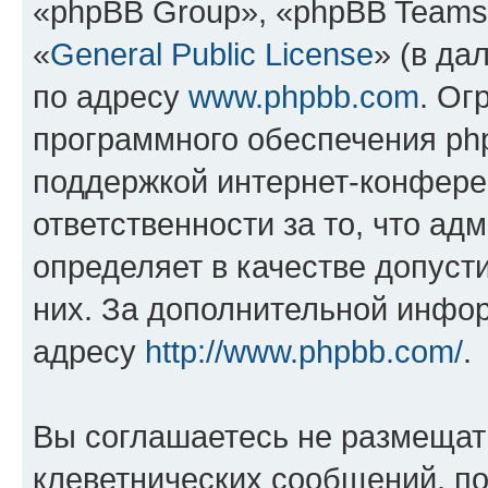
«phpBB Group», «phpBB Teams
«
General Public License
» (в да
по адресу
www.phpbb.com
. Ог
программного обеспечения php
поддержкой интернет-конферен
ответственности за то, что а
определяет в качестве допуст
них. За дополнительной инфо
адресу
http://www.phpbb.com/
.
Вы соглашаетесь не размещат
клеветнических сообщений, п