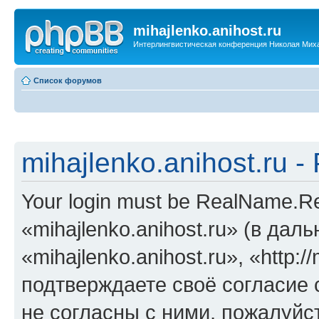
mihajlenko.anihost.ru
Интерлингвистическая конференция Николая Мих
Список форумов
mihajlenko.anihost.ru 
Your login must be RealName.
«mihajlenko.anihost.ru» (в да
«mihajlenko.anihost.ru», «http://
подтверждаете своё согласие
не согласны с ними, пожалуйст