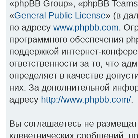
«phpBB Group», «phpBB Teams
«
General Public License
» (в да
по адресу
www.phpbb.com
. Ог
программного обеспечения php
поддержкой интернет-конферен
ответственности за то, что а
определяет в качестве допуст
них. За дополнительной инфо
адресу
http://www.phpbb.com/
.
Вы соглашаетесь не размещат
клеветнических сообщений, п