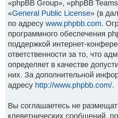
«phpBB Group», «phpBB Teams
«
General Public License
» (в да
по адресу
www.phpbb.com
. Ог
программного обеспечения php
поддержкой интернет-конферен
ответственности за то, что а
определяет в качестве допуст
них. За дополнительной инфо
адресу
http://www.phpbb.com/
.
Вы соглашаетесь не размещат
клеветнических сообщений, п