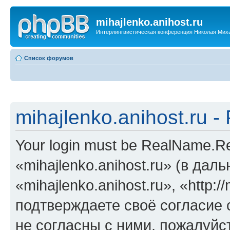
mihajlenko.anihost.ru
Интерлингвистическая конференция Николая Мих
Список форумов
mihajlenko.anihost.ru 
Your login must be RealName.
«mihajlenko.anihost.ru» (в да
«mihajlenko.anihost.ru», «http://
подтверждаете своё согласие
не согласны с ними, пожалуйст