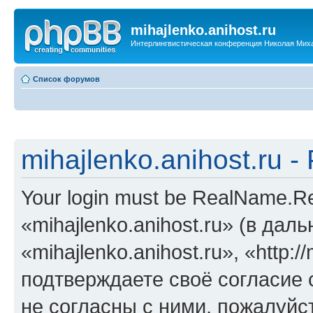
mihajlenko.anihost.ru
Интерлингвистическая конференция Николая Мих
Список форумов
mihajlenko.anihost.ru 
Your login must be RealName.
«mihajlenko.anihost.ru» (в да
«mihajlenko.anihost.ru», «http://
подтверждаете своё согласие
не согласны с ними, пожалуйст