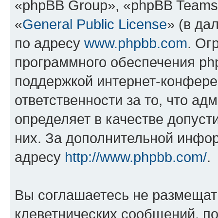
«phpBB Group», «phpBB Teams
«
General Public License
» (в да
по адресу
www.phpbb.com
. Ог
программного обеспечения php
поддержкой интернет-конферен
ответственности за то, что а
определяет в качестве допуст
них. За дополнительной инфо
адресу
http://www.phpbb.com/
.
Вы соглашаетесь не размещат
клеветнических сообщений, п