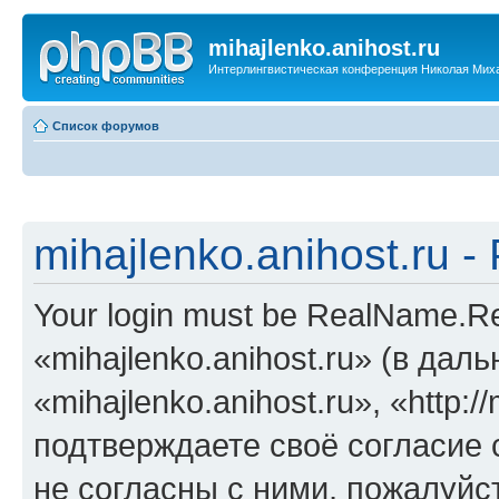
mihajlenko.anihost.ru
Интерлингвистическая конференция Николая Мих
Список форумов
mihajlenko.anihost.ru 
Your login must be RealName.
«mihajlenko.anihost.ru» (в да
«mihajlenko.anihost.ru», «http://
подтверждаете своё согласие
не согласны с ними, пожалуйст