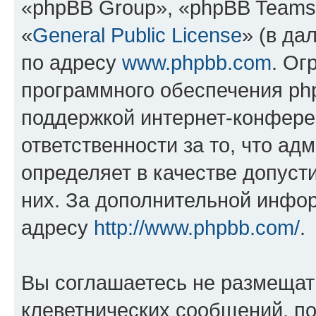
«phpBB Group», «phpBB Teams
«
General Public License
» (в да
по адресу
www.phpbb.com
. Ог
программного обеспечения php
поддержкой интернет-конферен
ответственности за то, что а
определяет в качестве допуст
них. За дополнительной инфо
адресу
http://www.phpbb.com/
.
Вы соглашаетесь не размещат
клеветнических сообщений, п