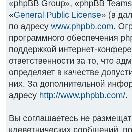
«phpBB Group», «phpBB Teams
«
General Public License
» (в да
по адресу
www.phpbb.com
. Ог
программного обеспечения php
поддержкой интернет-конферен
ответственности за то, что а
определяет в качестве допуст
них. За дополнительной инфо
адресу
http://www.phpbb.com/
.
Вы соглашаетесь не размещат
клеветнических сообщений, п