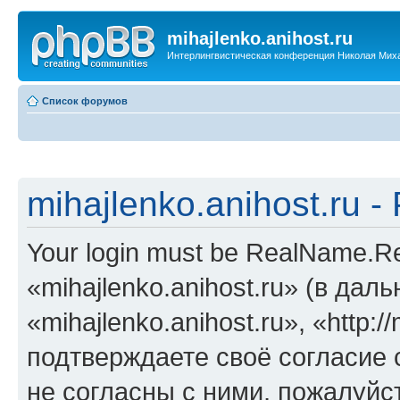
mihajlenko.anihost.ru
Интерлингвистическая конференция Николая Мих
Список форумов
mihajlenko.anihost.ru 
Your login must be RealName.
«mihajlenko.anihost.ru» (в да
«mihajlenko.anihost.ru», «http://
подтверждаете своё согласие
не согласны с ними, пожалуйст