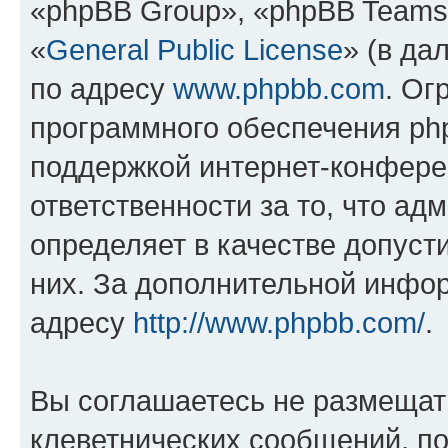
«phpBB Group», «phpBB Teams
«
General Public License
» (в да
по адресу
www.phpbb.com
. Ог
программного обеспечения php
поддержкой интернет-конферен
ответственности за то, что а
определяет в качестве допуст
них. За дополнительной инфо
адресу
http://www.phpbb.com/
.
Вы соглашаетесь не размещат
клеветнических сообщений, п