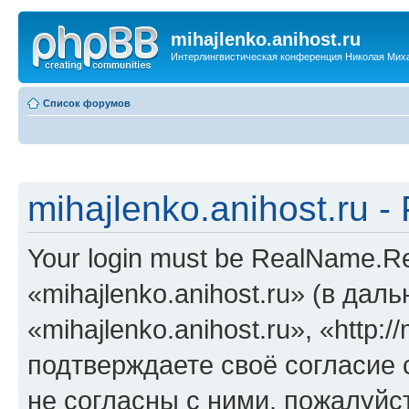
mihajlenko.anihost.ru
Интерлингвистическая конференция Николая Мих
Список форумов
mihajlenko.anihost.ru 
Your login must be RealName.
«mihajlenko.anihost.ru» (в да
«mihajlenko.anihost.ru», «http://
подтверждаете своё согласие
не согласны с ними, пожалуйст