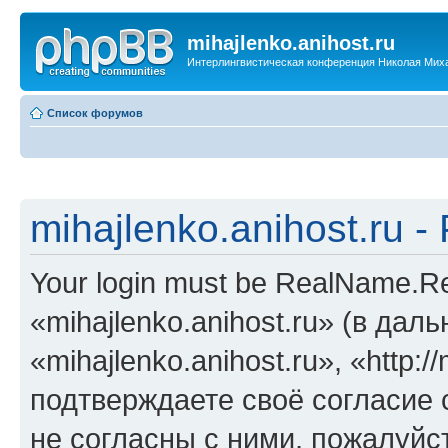
mihajlenko.anihost.ru
Интерлингвистическая конференция Николая Мих
Список форумов
mihajlenko.anihost.ru 
Your login must be RealName.
«mihajlenko.anihost.ru» (в да
«mihajlenko.anihost.ru», «http://
подтверждаете своё согласие
не согласны с ними, пожалуйст