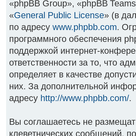
«phpBB Group», «phpBB Teams
«
General Public License
» (в да
по адресу
www.phpbb.com
. Ог
программного обеспечения php
поддержкой интернет-конферен
ответственности за то, что а
определяет в качестве допуст
них. За дополнительной инфо
адресу
http://www.phpbb.com/
.
Вы соглашаетесь не размещат
клеветнических сообщений, п