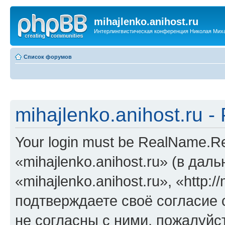
mihajlenko.anihost.ru
Интерлингвистическая конференция Николая Мих
Список форумов
mihajlenko.anihost.ru 
Your login must be RealName.
«mihajlenko.anihost.ru» (в да
«mihajlenko.anihost.ru», «http://
подтверждаете своё согласие
не согласны с ними, пожалуйст