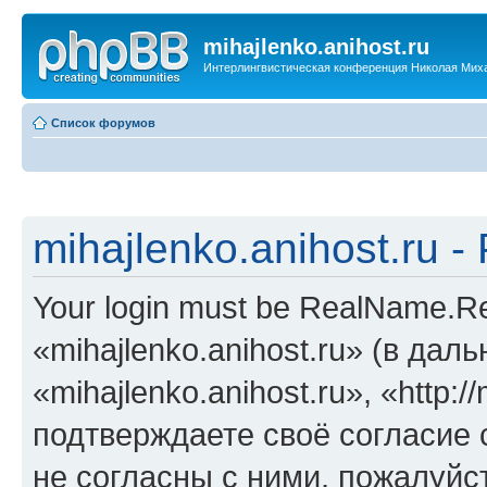
mihajlenko.anihost.ru
Интерлингвистическая конференция Николая Мих
Список форумов
mihajlenko.anihost.ru 
Your login must be RealName.
«mihajlenko.anihost.ru» (в да
«mihajlenko.anihost.ru», «http://
подтверждаете своё согласие
не согласны с ними, пожалуйст