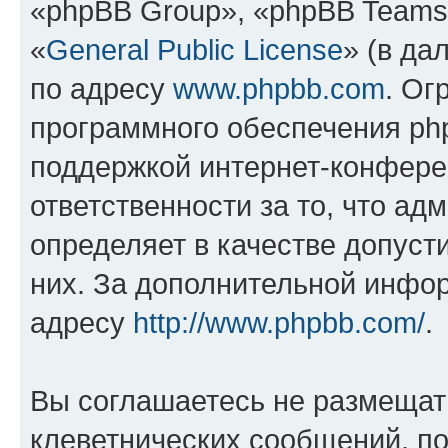
«phpBB Group», «phpBB Teams
«
General Public License
» (в да
по адресу
www.phpbb.com
. Ог
программного обеспечения php
поддержкой интернет-конферен
ответственности за то, что а
определяет в качестве допуст
них. За дополнительной инфо
адресу
http://www.phpbb.com/
.
Вы соглашаетесь не размещат
клеветнических сообщений, п