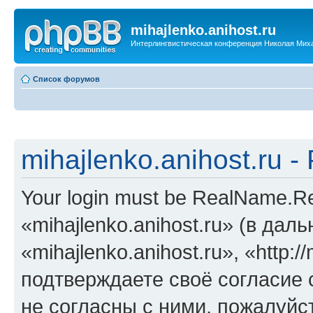
mihajlenko.anihost.ru
Интерлингвистическая конференция Николая Мих
Список форумов
mihajlenko.anihost.ru 
Your login must be RealName.
«mihajlenko.anihost.ru» (в да
«mihajlenko.anihost.ru», «http://
подтверждаете своё согласие
не согласны с ними, пожалуйст