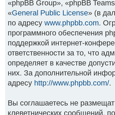
«phpBB Group», «phpBB Teams
«
General Public License
» (в да
по адресу
www.phpbb.com
. Ог
программного обеспечения php
поддержкой интернет-конферен
ответственности за то, что а
определяет в качестве допуст
них. За дополнительной инфо
адресу
http://www.phpbb.com/
.
Вы соглашаетесь не размещат
клеветнических сообщений, п