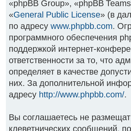
«phpBB Group», «phpBB Teams
«
General Public License
» (в да
по адресу
www.phpbb.com
. Ог
программного обеспечения php
поддержкой интернет-конферен
ответственности за то, что а
определяет в качестве допуст
них. За дополнительной инфо
адресу
http://www.phpbb.com/
.
Вы соглашаетесь не размещат
клеветнических сообщений, п