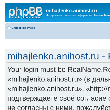
mihajlenko.anihost.ru
Интерлингвистическая конференция Николая Мих
Список форумов
mihajlenko.anihost.ru 
Your login must be RealName.
«mihajlenko.anihost.ru» (в да
«mihajlenko.anihost.ru», «http://
подтверждаете своё согласие
не согласны с ними, пожалуйст