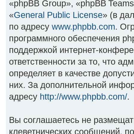
«phpBB Group», «phpBB Teams
«
General Public License
» (в да
по адресу
www.phpbb.com
. Ог
программного обеспечения php
поддержкой интернет-конферен
ответственности за то, что а
определяет в качестве допуст
них. За дополнительной инфо
адресу
http://www.phpbb.com/
.
Вы соглашаетесь не размещат
клеветнических сообщений, п