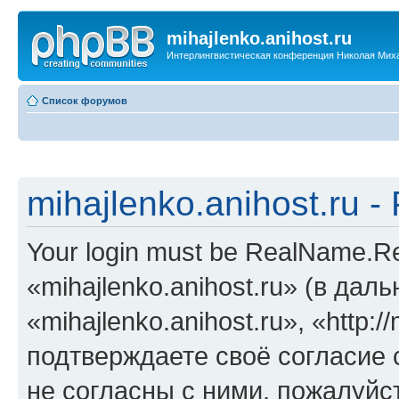
mihajlenko.anihost.ru
Интерлингвистическая конференция Николая Мих
Список форумов
mihajlenko.anihost.ru 
Your login must be RealName.
«mihajlenko.anihost.ru» (в да
«mihajlenko.anihost.ru», «http://
подтверждаете своё согласие
не согласны с ними, пожалуйст