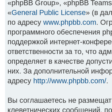
«phpBB Group», «phpBB Teams
«
General Public License
» (в да
по адресу
www.phpbb.com
. Ог
программного обеспечения php
поддержкой интернет-конферен
ответственности за то, что а
определяет в качестве допуст
них. За дополнительной инфо
адресу
http://www.phpbb.com/
.
Вы соглашаетесь не размещат
клеветнических сообщений, п