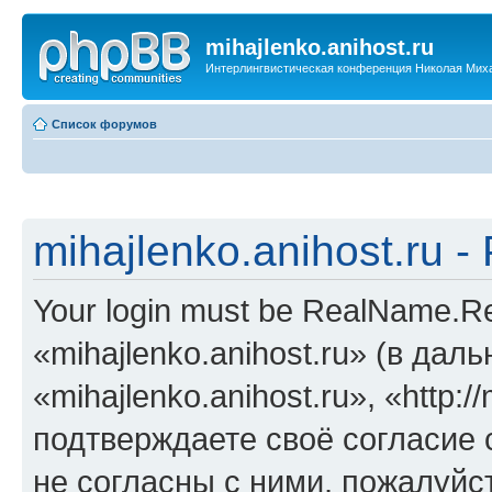
mihajlenko.anihost.ru
Интерлингвистическая конференция Николая Мих
Список форумов
mihajlenko.anihost.ru 
Your login must be RealName.
«mihajlenko.anihost.ru» (в да
«mihajlenko.anihost.ru», «http://
подтверждаете своё согласие
не согласны с ними, пожалуйст