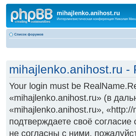
mihajlenko.anihost.ru
Интерлингвистическая конференция Николая Мих
Список форумов
mihajlenko.anihost.ru 
Your login must be RealName.
«mihajlenko.anihost.ru» (в да
«mihajlenko.anihost.ru», «http://
подтверждаете своё согласие
не согласны с ними, пожалуйст