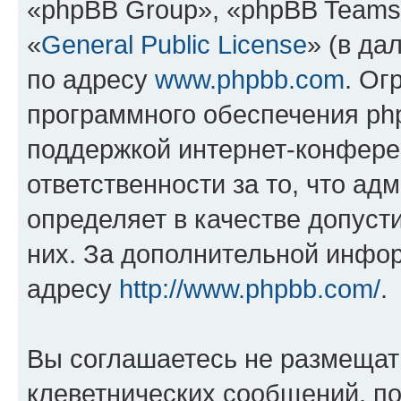
«phpBB Group», «phpBB Teams
«
General Public License
» (в да
по адресу
www.phpbb.com
. Ог
программного обеспечения php
поддержкой интернет-конферен
ответственности за то, что а
определяет в качестве допуст
них. За дополнительной инфо
адресу
http://www.phpbb.com/
.
Вы соглашаетесь не размещат
клеветнических сообщений, п