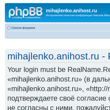
mihajlenko.anihost.ru
Интерлингвистическая конференция Николая Мих
Список форумов
mihajlenko.anihost.ru 
Your login must be RealName.
«mihajlenko.anihost.ru» (в да
«mihajlenko.anihost.ru», «http://
подтверждаете своё согласие
не согласны с ними, пожалуйст