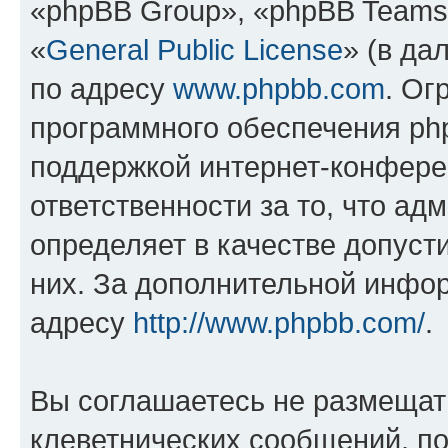
«phpBB Group», «phpBB Teams
«
General Public License
» (в да
по адресу
www.phpbb.com
. Ог
программного обеспечения php
поддержкой интернет-конферен
ответственности за то, что а
определяет в качестве допуст
них. За дополнительной инфо
адресу
http://www.phpbb.com/
.
Вы соглашаетесь не размещат
клеветнических сообщений, п