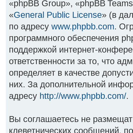
«phpBB Group», «phpBB Teams
«
General Public License
» (в да
по адресу
www.phpbb.com
. Ог
программного обеспечения php
поддержкой интернет-конферен
ответственности за то, что а
определяет в качестве допуст
них. За дополнительной инфо
адресу
http://www.phpbb.com/
.
Вы соглашаетесь не размещат
клеветнических сообщений, п