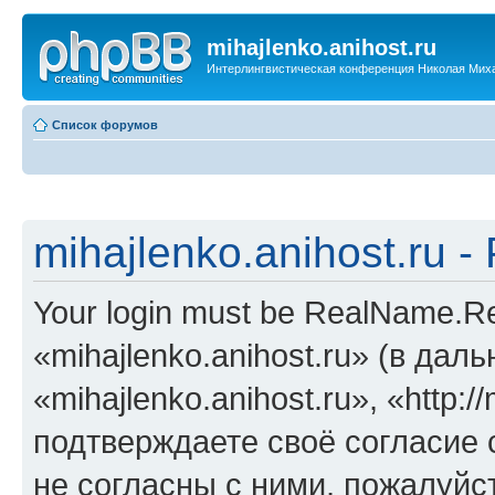
mihajlenko.anihost.ru
Интерлингвистическая конференция Николая Мих
Список форумов
mihajlenko.anihost.ru 
Your login must be RealName.
«mihajlenko.anihost.ru» (в да
«mihajlenko.anihost.ru», «http://
подтверждаете своё согласие
не согласны с ними, пожалуйст