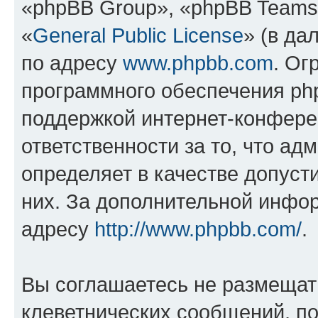
«phpBB Group», «phpBB Teams
«
General Public License
» (в да
по адресу
www.phpbb.com
. Ог
программного обеспечения php
поддержкой интернет-конферен
ответственности за то, что а
определяет в качестве допуст
них. За дополнительной инфо
адресу
http://www.phpbb.com/
.
Вы соглашаетесь не размещат
клеветнических сообщений, п