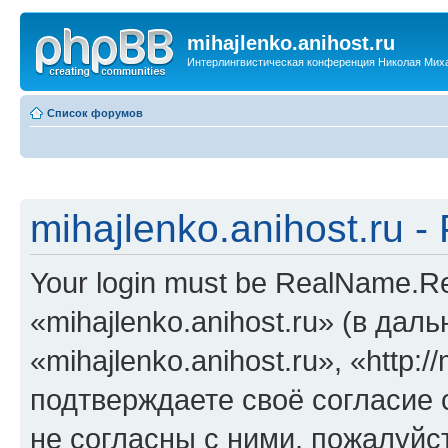
mihajlenko.anihost.ru
Интерлингвистическая конференция Николая Мих
Список форумов
mihajlenko.anihost.ru 
Your login must be RealName.
«mihajlenko.anihost.ru» (в да
«mihajlenko.anihost.ru», «http://
подтверждаете своё согласие
не согласны с ними, пожалуйст