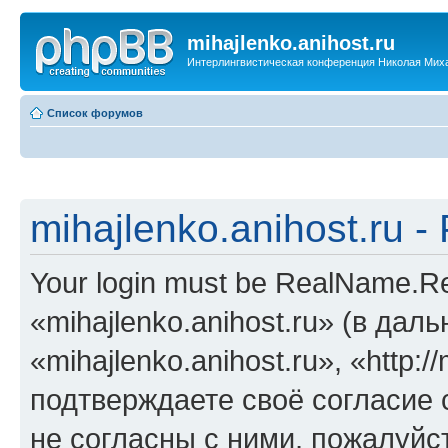
mihajlenko.anihost.ru
Интерлингвистическая конференция Николая Мих
Список форумов
mihajlenko.anihost.ru 
Your login must be RealName.
«mihajlenko.anihost.ru» (в да
«mihajlenko.anihost.ru», «http://
подтверждаете своё согласие
не согласны с ними, пожалуйст