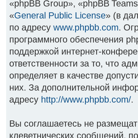
«phpBB Group», «phpBB Teams
«
General Public License
» (в да
по адресу
www.phpbb.com
. Ог
программного обеспечения php
поддержкой интернет-конферен
ответственности за то, что а
определяет в качестве допуст
них. За дополнительной инфо
адресу
http://www.phpbb.com/
.
Вы соглашаетесь не размещат
клеветнических сообщений, п