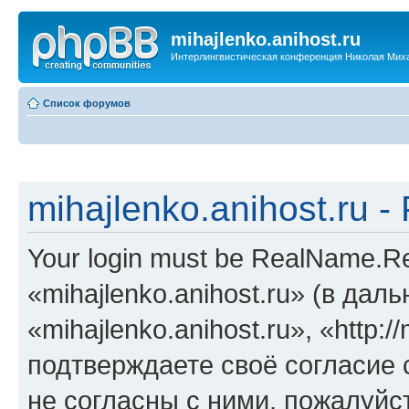
mihajlenko.anihost.ru
Интерлингвистическая конференция Николая Мих
Список форумов
mihajlenko.anihost.ru 
Your login must be RealName.
«mihajlenko.anihost.ru» (в да
«mihajlenko.anihost.ru», «http://
подтверждаете своё согласие
не согласны с ними, пожалуйст