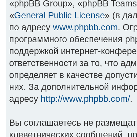
«phpBB Group», «phpBB Teams
«
General Public License
» (в да
по адресу
www.phpbb.com
. Ог
программного обеспечения php
поддержкой интернет-конферен
ответственности за то, что а
определяет в качестве допуст
них. За дополнительной инфо
адресу
http://www.phpbb.com/
.
Вы соглашаетесь не размещат
клеветнических сообщений, п