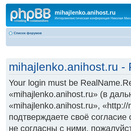
mihajlenko.anihost.ru
Интерлингвистическая конференция Николая Мих
Список форумов
mihajlenko.anihost.ru 
Your login must be RealName.
«mihajlenko.anihost.ru» (в да
«mihajlenko.anihost.ru», «http://
подтверждаете своё согласие
не согласны с ними, пожалуйст