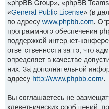
«phpBB Group», «phpBB Teams
«
General Public License
» (в да
по адресу
www.phpbb.com
. Ог
программного обеспечения php
поддержкой интернет-конферен
ответственности за то, что а
определяет в качестве допуст
них. За дополнительной инфо
адресу
http://www.phpbb.com/
.
Вы соглашаетесь не размещат
клеветнических сообщений, п