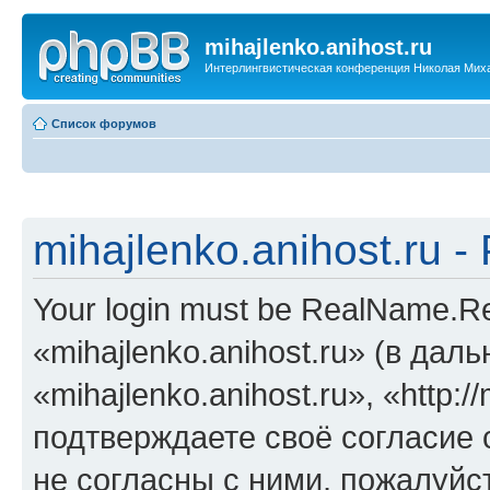
mihajlenko.anihost.ru
Интерлингвистическая конференция Николая Мих
Список форумов
mihajlenko.anihost.ru 
Your login must be RealName.
«mihajlenko.anihost.ru» (в да
«mihajlenko.anihost.ru», «http://
подтверждаете своё согласие
не согласны с ними, пожалуйст