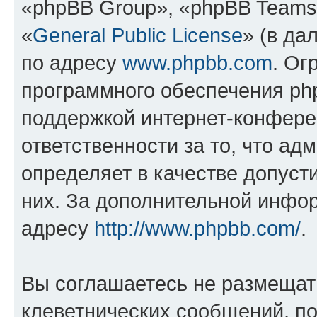
«phpBB Group», «phpBB Teams
«
General Public License
» (в да
по адресу
www.phpbb.com
. Ог
программного обеспечения php
поддержкой интернет-конферен
ответственности за то, что а
определяет в качестве допуст
них. За дополнительной инфо
адресу
http://www.phpbb.com/
.
Вы соглашаетесь не размещат
клеветнических сообщений, п